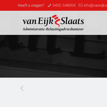
Heeft u vragen?
0492-548004
info@vaneijksl