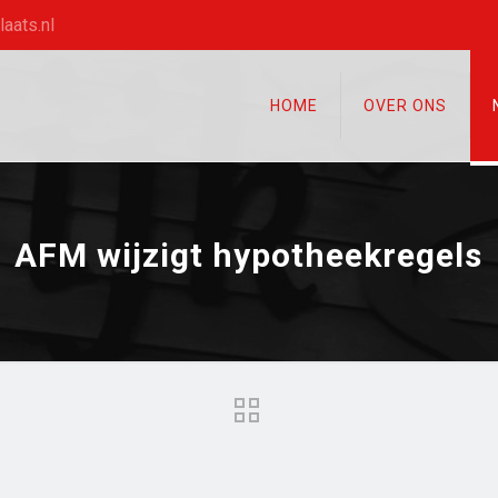
aats.nl
HOME
OVER ONS
AFM wijzigt hypotheekregels