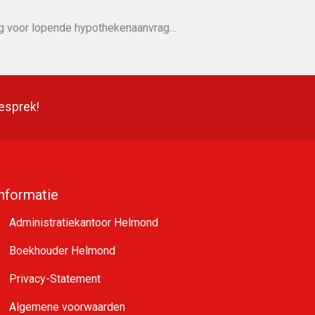
ang voor lopende hypothekenaanvrag…
gesprek!
Informatie
Administratiekantoor Helmond
Boekhouder Helmond
Privacy-Statement
Algemene voorwaarden