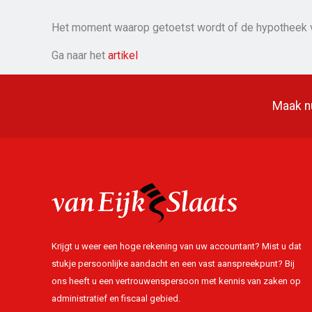
Het moment waarop getoetst wordt of de hypotheek v
Ga naar het
artikel
Maak nu
Krijgt u weer een hoge rekening van uw accountant? Mist u dat
stukje persoonlijke aandacht en een vast aanspreekpunt? Bij
ons heeft u een vertrouwenspersoon met kennis van zaken op
administratief en fiscaal gebied.