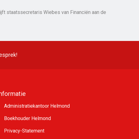
ijft staatssecretaris Wiebes van Financiën aan de
gesprek!
Informatie
Administratiekantoor Helmond
Boekhouder Helmond
Privacy-Statement