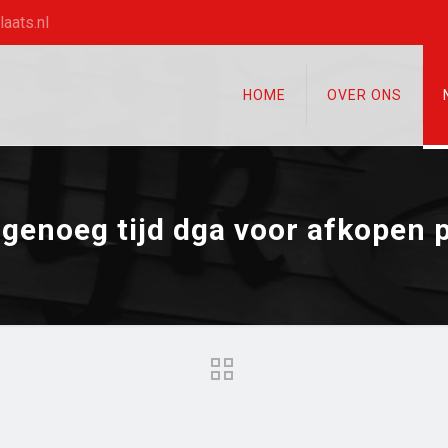
aats.nl
HOME
OVER ONS
 genoeg tijd dga voor afkopen 