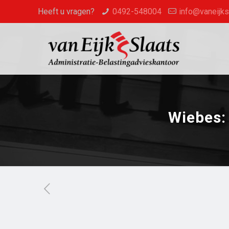
Heeft u vragen?
0492-548004
info@vaneijksl
Wiebes: