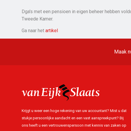
Dga's met een pensioen in eigen beheer hebben voldoe
Tweede Kamer.
Ga naar het
artikel
Maak nu
Krijgt u weer een hoge rekening van uw accountant? Mist u dat
stukje persoonlijke aandacht en een vast aanspreekpunt? Bij
ons heeft u een vertrouwenspersoon met kennis van zaken op