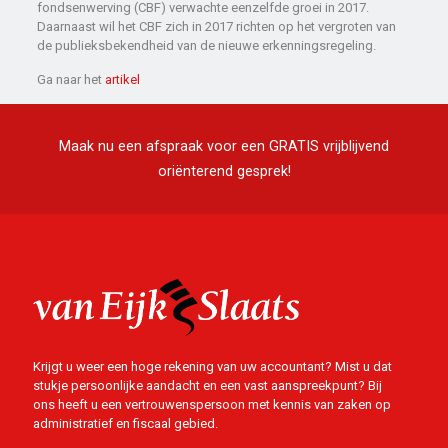
fondsenwerving (CBF) verwachte eenzelfde groei in 2017.
Daarnaast wil het CBF zich in 2017 richten op het vergroten van
de publieksbekendheid van de nieuwe erkenningsregeling.
Ga naar het
artikel
Maak nu een afspraak voor een GRATIS vrijblijvend
oriënterend gesprek!
Krijgt u weer een hoge rekening van uw accountant? Mist u dat
stukje persoonlijke aandacht en een vast aanspreekpunt? Bij
ons heeft u een vertrouwenspersoon met kennis van zaken op
administratief en fiscaal gebied.