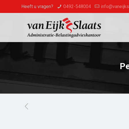
Heeft u vragen?
0492-548004
info@vaneijksl
Pe