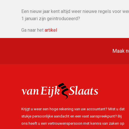
Een nieuw jaar kent altijd weer nieuwe regels voor w
1 januari zijn geïntroduceerd?
Ga naar het
artikel
Maak nu
Krijgt u weer een hoge rekening van uw accountant? Mist u dat
stukje persoonlijke aandacht en een vast aanspreekpunt? Bij
ons heeft u een vertrouwenspersoon met kennis van zaken op