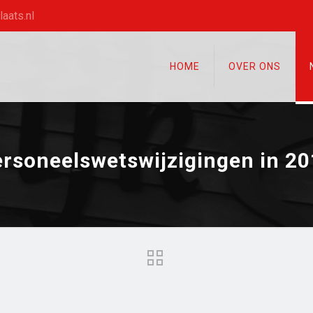
aats.nl
HOME
OVER ONS
rsoneelswetswijzigingen in 2