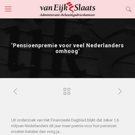
‘Pensioenpremie voor veel Nederlanders
omhoog’
Uit onderzoek van Het Financieele Dagblad blijkt dat zeker 1,6
miljoen Nederlanders dit jaar meer premie voor hun pensioen
moeten betalen dan vorig ja…