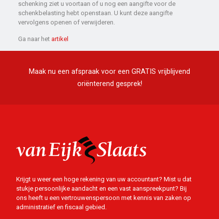
schenking ziet u voortaan of u nog een aangifte voor de
schenkbelasting hebt openstaan. U kunt deze aangifte
vervolgens openen of verwijderen.
Ga naar het
artikel
Maak nu een afspraak voor een GRATIS vrijblijvend
oriënterend gesprek!
Krijgt u weer een hoge rekening van uw accountant? Mist u dat
stukje persoonlijke aandacht en een vast aanspreekpunt? Bij
ons heeft u een vertrouwenspersoon met kennis van zaken op
administratief en fiscaal gebied.