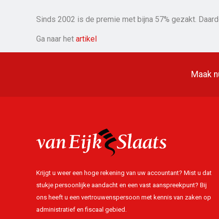
Sinds 2002 is de premie met bijna 57% gezakt. Daar
Ga naar het
artikel
Maak nu
Krijgt u weer een hoge rekening van uw accountant? Mist u dat
stukje persoonlijke aandacht en een vast aanspreekpunt? Bij
ons heeft u een vertrouwenspersoon met kennis van zaken op
administratief en fiscaal gebied.