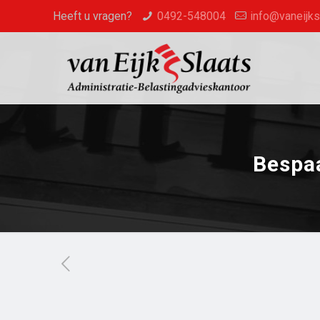
Heeft u vragen?
0492-548004
info@vaneijksl
Bespaa