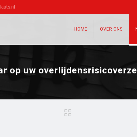
aats.nl
HOME
OVER ONS
r op uw overlijdensrisicoverz