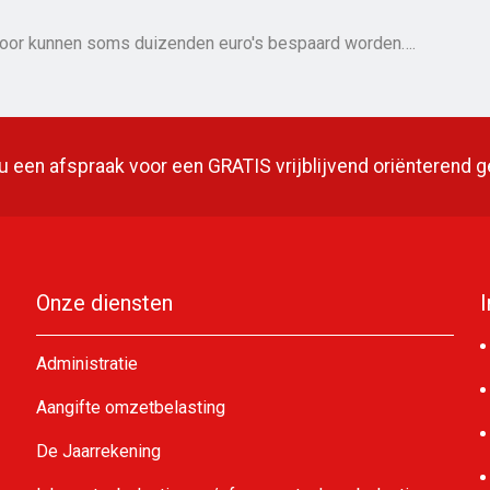
door kunnen soms duizenden euro's bespaard worden….
 een afspraak voor een GRATIS vrijblijvend oriënterend 
Onze diensten
Administratie
Aangifte omzetbelasting
De Jaarrekening