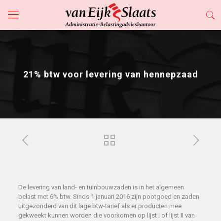
21% btw voor levering van hennepzaad
De levering van land- en tuinbouwzaden is in het algemeen
belast met 6% btw. Sinds 1 januari 2016 zijn pootgoed en zaden
uitgezonderd van dit lage btw-tarief als er producten mee
gekweekt kunnen worden die voorkomen op lijst I of lijst II van